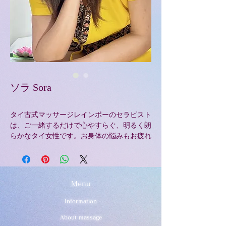
ソラ Sora
タイ古式マッサージレインボーのセラピスト
は、ご一緒するだけで心やすらぐ、明るく朗
らかなタイ女性です。お身体の悩みもお疲れ
もお任せまったり、ゆったりしたマッサージ
のひと時は、心も落ち着きプライベートを癒
す手段にもなります なかなか取れない日頃
の疲れているお身体を当タイ古式店が癒しま
Menu
す。 タイ古式の手技で日頃のお疲れを癒し
ます。
Information
歴10年以上の間に培ってきた手技で、本場の
About massage
タイ伝統マッサージをご提供致します。リラ