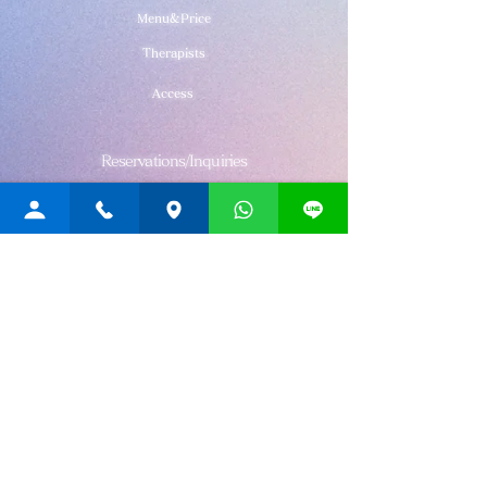
クゼーション効果の高い私たちのマッサージ
Menu&Price
で、お疲れも気分もスッキリして下さい。
Therapists
Access
Reservations/Inquiries
Tel:
03-6807-4255
Post no.107-0052
3-21-12 Akasaka, Minato-ku, Tokyo
Akasaka Hitotsuki Building 3F
Rainbow
THAI MASSAGE